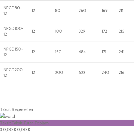
NPGD80-
12
80
260
169
211
12
NPGD100-
12
100
329
172
215
12
NPGD150-
12
150
484
171
241
12
NPGD200-
12
200
522
240
216
12
Taksit Seçenekleri
Taksit
Taksit Tutarı
Toplam
3
0,00 ₺
0,00 ₺