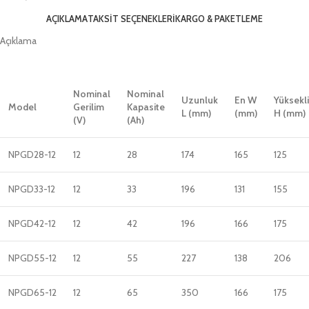
AÇIKLAMA
TAKSIT SEÇENEKLERI
KARGO & PAKETLEME
Açıklama
Nominal
Nominal
Uzunluk
En W
Yüksekl
Model
Gerilim
Kapasite
L (mm)
(mm)
H (mm)
(V)
(Ah)
NPGD28-12
12
28
174
165
125
NPGD33-12
12
33
196
131
155
NPGD42-12
12
42
196
166
175
NPGD55-12
12
55
227
138
206
NPGD65-12
12
65
350
166
175