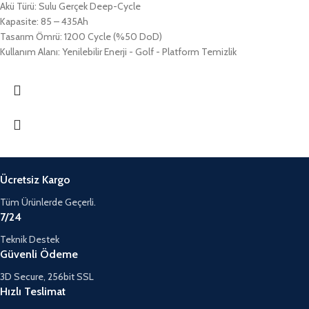
Akü Türü: Sulu Gerçek Deep-Cycle
Kapasite: 85 – 435Ah
Tasarım Ömrü: 1200 Cycle (%50 DoD)
Kullanım Alanı: Yenilebilir Enerji - Golf - Platform Temizlik
Ücretsiz Kargo
Tüm Ürünlerde Geçerli.
7/24
Teknik Destek
Güvenli Ödeme
3D Secure, 256bit SSL
Hızlı Teslimat