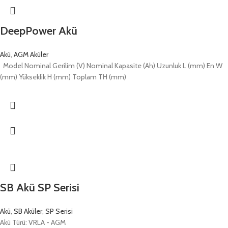
DeepPower Akü
Akü
,
AGM Aküler
Model Nominal Gerilim (V) Nominal Kapasite (Ah) Uzunluk L (mm) En W
(mm) Yükseklik H (mm) Toplam TH (mm)
SB Akü SP Serisi
Akü
,
SB Aküler
,
SP Serisi
Akü Türü: VRLA - AGM